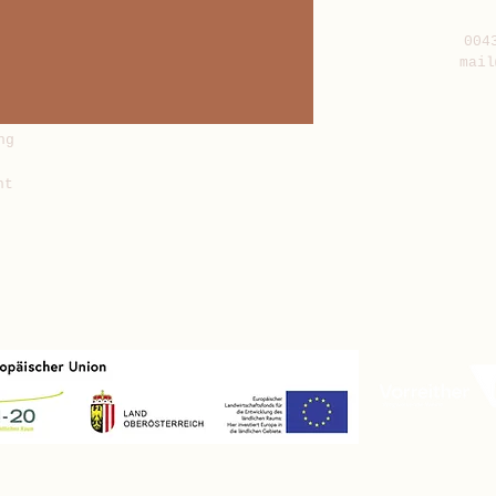
004
mail
ng
nt