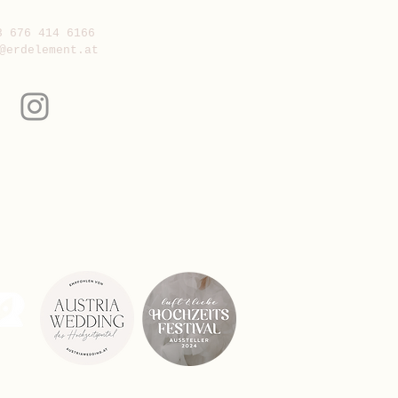
3 676 414 6166
@erdelement.at