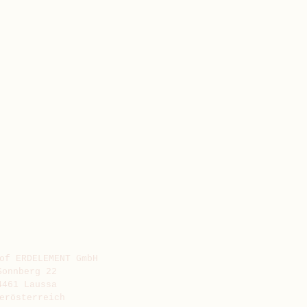
of ERDELEMENT GmbH
Sonnberg 22
4461 Laussa
erösterreich