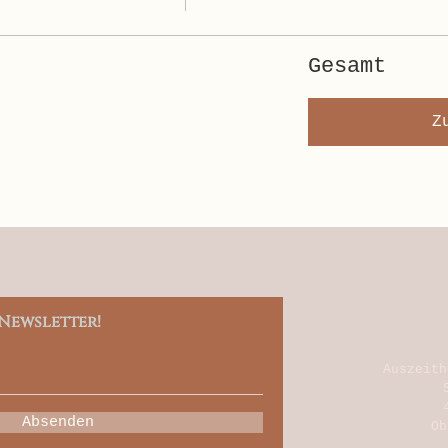
Gesamt
Z
Newsletter!
Auszeith
Absenden
Ob