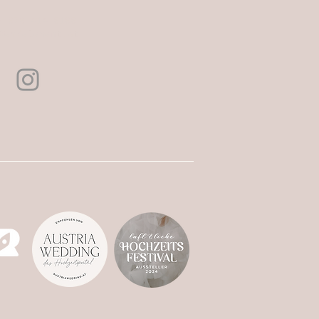
3 676 414 6166
@erdelement.at