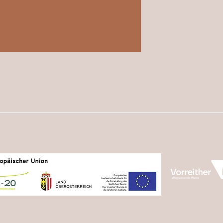
004
mail
ng
nt