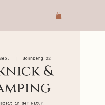
Sep.
  |  
Sonnberg 22
knick &
amping
uszeit in der Natur.