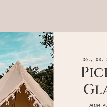
Do., 03. 
Pic
Gl
Deine A