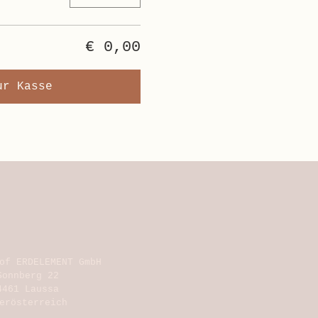
€ 0,00
ur Kasse
of ERDELEMENT GmbH
Sonnberg 22
4461 Laussa
erösterreich